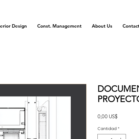
terior Design
Const. Management
About Us
Contac
DOCUMEN
PROYECTO
Precio
0,00 US$
Cantidad
*