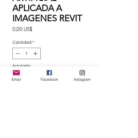
APLICADA A
IMAGENES REVIT
Precio
0,00 US$
Cantidad
*
Agotado
Email
Facebook
Instagram
Notificar al estar disponible
CONOCE EL PROCESO PARA
APLICAR LA INTELIGENCIA
ARTIFICIAL A IMAGENES DE
REVIT